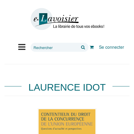
Rechercher
Se connecter
sur
le
site
LAURENCE IDOT